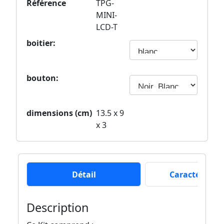
Référence
TPG-
MINI-
LCD-T
boitier
:
bouton
:
dimensions (cm)
13.5 x 9
x 3
Détail
Caractéristiq
Description